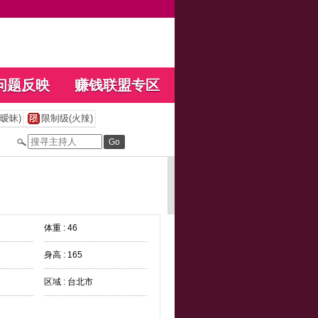
问题反映
赚钱联盟专区
暧昧)
限制级(火辣)
体重 : 46
身高 : 165
区域 : 台北市