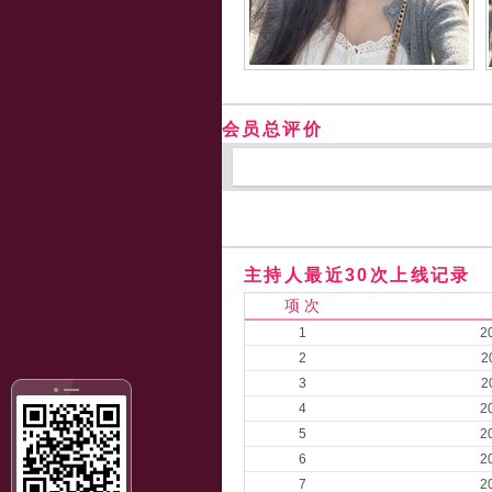
会员总评价
主持人最近30次上线记录
项 次
1
2
2
2
3
2
4
2
5
2
6
2
7
2