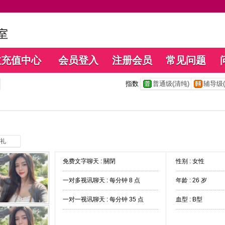
数充值中心
会员登入
注册会员
常见问题
指数
普通级(清纯)
辅导级(
礼
免费文字聊天 :
關閉
性别 : 女性
一对多视讯聊天 :
每分钟 8 点
年龄 : 26 岁
一对一视讯聊天 :
每分钟 35 点
血型 : B型