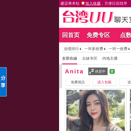
建议将本站
加入收藏
，方便日后找寻
回首页
免费专区
点
业绩排行
一对多收费
一对一收费
全部在線
台妹专区
內地主播
Anita
休息中
免費視訊
进入包厢
送