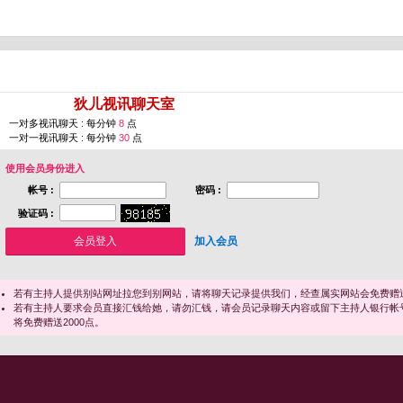
您即将进入 [
狄儿视讯聊天室
]
一对多视讯聊天 : 每分钟
8
点
一对一视讯聊天 : 每分钟
30
点
使用会员身份进入
帐号 :
密码 :
验证码 :
加入会员
若有主持人提供别站网址拉您到别网站，请将聊天记录提供我们，经查属实网站会免费赠送
若有主持人要求会员直接汇钱给她，请勿汇钱，请会员记录聊天内容或留下主持人银行帐
将免费赠送2000点。