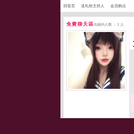
回首页
送礼给主持人
会员购点
免費聊天區
包厢内人数 ： 1 人