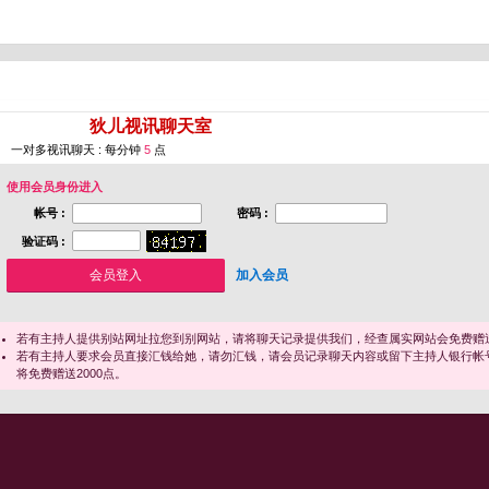
您即将进入 [
狄儿视讯聊天室
]
一对多视讯聊天 : 每分钟
5
点
使用会员身份进入
帐号 :
密码 :
验证码 :
加入会员
若有主持人提供别站网址拉您到别网站，请将聊天记录提供我们，经查属实网站会免费赠送
若有主持人要求会员直接汇钱给她，请勿汇钱，请会员记录聊天内容或留下主持人银行帐
将免费赠送2000点。