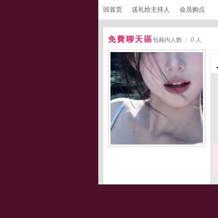
回首页
送礼给主持人
会员购点
免費聊天區
包厢内人数 ： 0 人